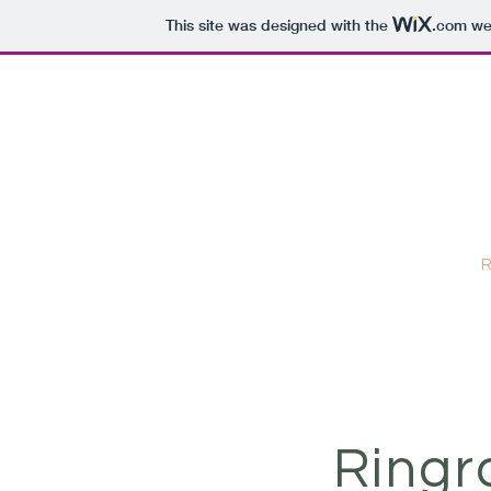
This site was designed with the
.com
web
Orti e giar
e nei se
Emi
Home
Come nasce questo sito/pubblicazione
R
Ringr